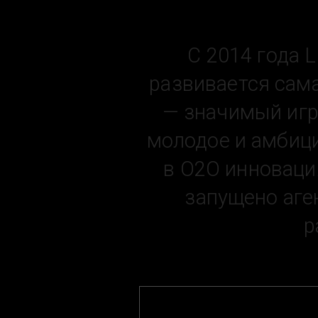
С 2014 года 
развивается сам
— значимый игр
молодое и амбици
в O2O инновация
запущено аге
р