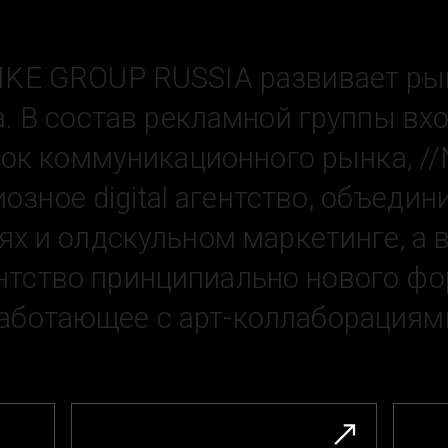
LIKE GROUP RUSSIA развивает ры
а. В состав рекламной группы вх
ок коммуникационного рынка, 
озное digital агентство, объеди
х и олдскульном маркетинге, а 
нтство принципиально нового фо
аботающее с арт-коллаборациям