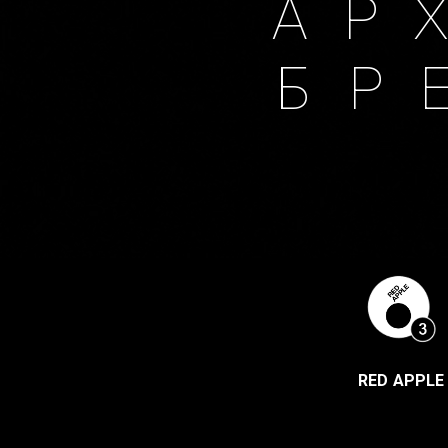
АР
БР
RED APPLE