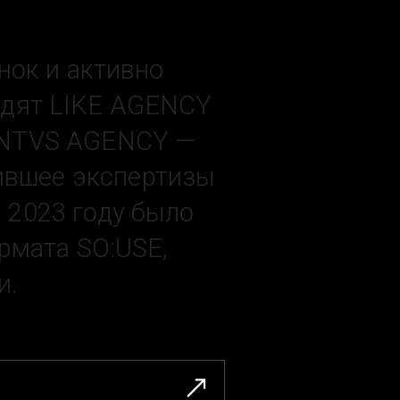
нок и активно
одят LIKE AGENCY
//NTVS AGENCY —
нившее экспертизы
в 2023 году было
рмата SO:USE,
и.